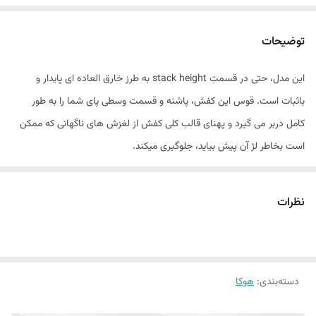
توضیحات
این مدل، حتی در قسمتِ stack height به طرز خارق العاده ای پایدار و
باثبات است. قوس این کفش، پاشنه و قسمت وسطی پای شما را به طور
کامل دربر می گیرد و پهنای قالب کلی کفش از لغزش های ناگهانی که ممکن
است بخاطر لژ آن پیش بیاید، جلوگیری میکند.
به نظرما، ثبات کلی این کفش بسیار خوب است اما اگر دنبالِ کفشی با
بیشترین میزان ثبات هستید، گزینه ی مناسبی برای راه های سنگی و آسفالت
نظرات
یا جاده است. ما اطمینان داریم که با این کفش، از قدم های مطمئن خود
لذت خواهید برد.
قسمتِ جلوی کفش طراحی شده تا بدون نگرانی از سوزش و تاول، احساس
دسته‌بندی
:
هوکا
راحتی کنید. زبانه ی پَددار این کفش قسمت وسطی پای شما را به طور کامل در
جای نگه میدارد و قسمت پاشنه کفش نیز طوری طراحی شده که نگرانِ التهاب