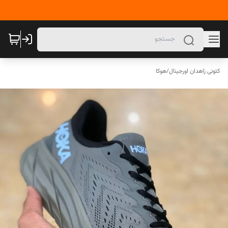
کتونی زاهدان اورجینال
/
هوکا