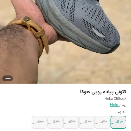
کتونی پیاده رویی هوکا
Hoka Clifton8
برند:
Hoka
اندازه
45
44
43
42
41
40