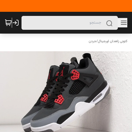
کتونی زاهدان اورجینال
/
جردن