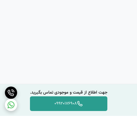
کتونی جردن
معمولاً با طرح‌های متنوعی در بازار موجود است و می‌تواند به
صورت صندل، کفش راحتی، کفش ورزشی و … باشد. همچنین، برخی از این
کفش‌ها دارای بند و بسته هستند که به شما امکان می‌دهد تا آن‌ها را با
سهولت بیشتری بپوشید و برداشت کنید.
در کل، یک گزینه راحت و مناسب برای استفاده در فصول گرم است که به دلیل
تنفس‌پذیری و راحتی بالا، مناسب برای فعالیت‌های روزمره و ورزشی کم‌تری
است.
آیا
کتونی جردن
برای استفاده در فعالیت‌های ورزشی مناسب است؟
کتونی جردن
برای برخی فعالیت‌های ورزشی می‌تواند مناسب باشد، اما باید
جهت اطلاع از قیمت و موجودی تماس بگیرید.
توجه داشت که بسته به نوع و میزان فعالیت ورزشی، این کفش‌ها ممکن
است مناسب نباشند. به عنوان مثال، برای فعالیت‌هایی مانند دویدن، پرش و
09920176908
ورزش‌های با شدت بالا، کفش‌های ورزشی مناسب‌تر هستند که دارای ساختار
و طراحی مناسب برای جذب فشار و جلوگیری از آسیب‌های پا هنگام حرکت
هستند.