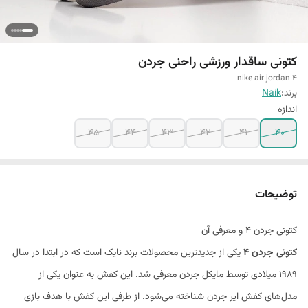
کتونی ساقدار ورزشی راحنی جردن
nike air jordan 4
برند:
Naik
اندازه
45
44
43
42
41
40
توضیحات
کتونی جردن 4 و معرفی آن
کتونی جردن 4
یکی از جدیدترین محصولات برند نایک است که در ابتدا در سال
1989 میلادی توسط مایکل جردن معرفی شد. این کفش به عنوان یکی از
مدل‌های کفش ایر جردن شناخته می‌شود. از طرفی این کفش با هدف بازی