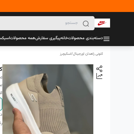
دسته‌بندی محصولات
خانه
پیگیری سفارش
همه محصولات
اسیک
کتونی زاهدان اورجینال
/
اسکیچرز
کت
ed
بر
ان
دس
ر