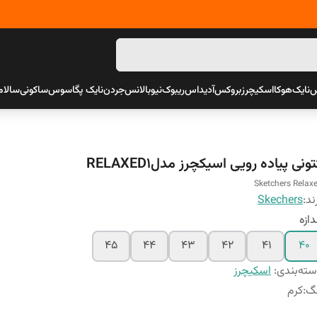
س
نایک
هوکا
اسکیچرز
بروکس
آدیداس
ریبوک
نیوبالانس
جردن
نایک پگاسوس
ساکونی
سالام
ونی پیاده رویی اسیکچرز مدلRELAXED1
Sketchers Relax
ند:
Skechers
دازه
45
44
43
42
41
40
ته‌بندی
:
اسکیچرز
نگ
:
کرم