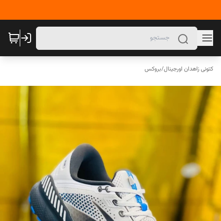
کتونی زاهدان اورجینال
/
بروکس