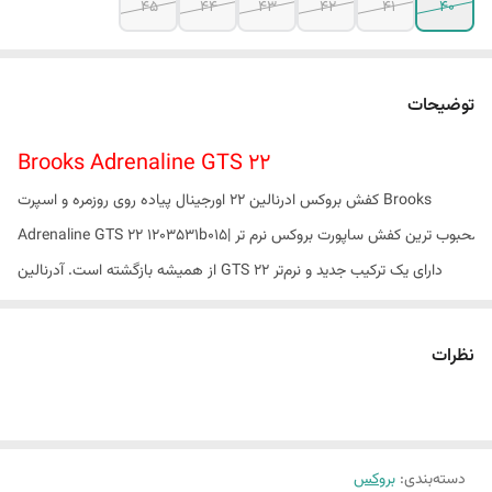
45
44
43
42
41
40
توضیحات
Brooks Adrenaline GTS 22
کفش بروکس ادرنالین 22 اورجینال پیاده روی روزمره و اسپرت Brooks
Adrenaline GTS 22 1203531b015| محبوب ترین کفش ساپورت بروکس نرم تر
از همیشه بازگشته است. آدرنالین GTS 22 دارای یک ترکیب جدید و نرم‌تر
میانی است که از بالشتک 100% DNA LOFT ساخته شده است تا پاسخ‌دهی
بهتر و انتقال نرم‌تر از طریق راه رفتن را انجام دهد. با استفاده از فناوری
نظرات
GuideRails
دسته‌بندی
:
بروکس