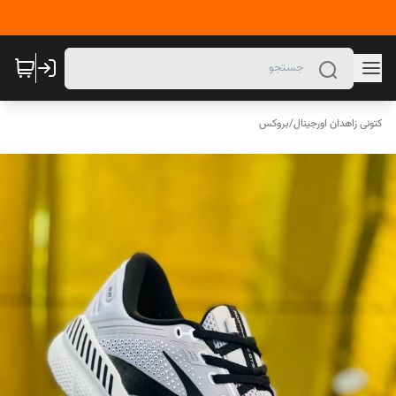
کتونی زاهدان اورجینال
/
بروکس