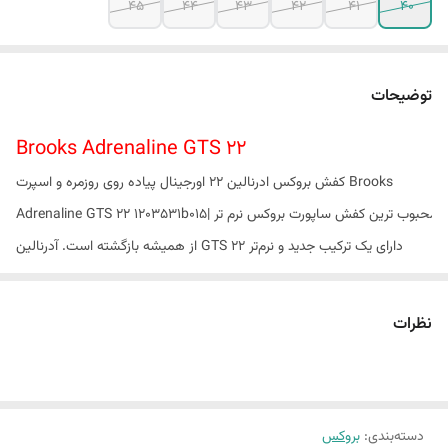
45
44
43
42
41
40
توضیحات
Brooks Adrenaline GTS 22
کفش بروکس ادرنالین 22 اورجینال پیاده روی روزمره و اسپرت Brooks
Adrenaline GTS 22 1203531b015| محبوب ترین کفش ساپورت بروکس نرم تر
از همیشه بازگشته است. آدرنالین GTS 22 دارای یک ترکیب جدید و نرم‌تر
میانی است که از بالشتک 100% DNA LOFT ساخته شده است تا پاسخ‌دهی
بهتر و انتقال نرم‌تر از طریق راه رفتن را انجام دهد. با استفاده از فناوری
نظرات
GuideRails
دسته‌بندی
:
بروکس