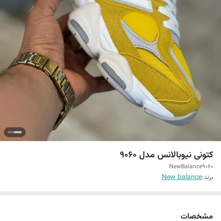
کتونی نیوبالانس مدل 9060
NewBalance9060
برند:
New balance
مشخصات