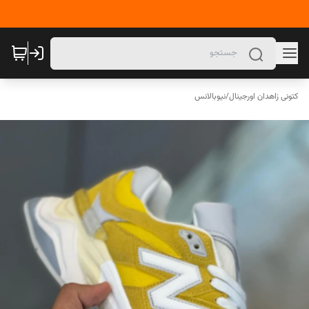
کتونی زاهدان اورجینال
/
نیوبالانس