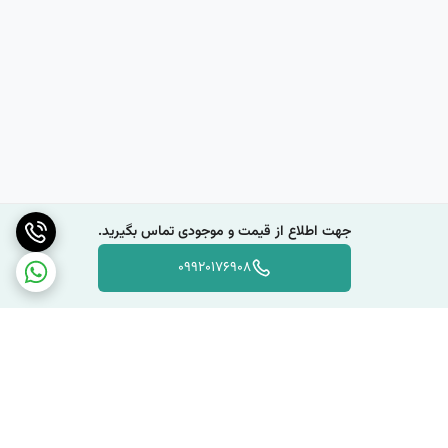
جهت اطلاع از قیمت و موجودی تماس بگیرید.
09920176908