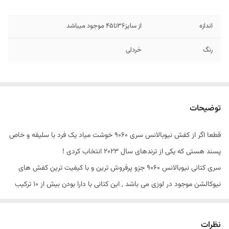
اندازه
از سایز36تا45 موجود میباشد
رنگ
خردلی
توضیحات
قطعا اگر از کفش نیوبالانس سری 9060 خوشت میاد یک فرد با سلیقه و خاص
پسند هستی که یکی از ترندهای سال 2023 انتخاب کردی !
سری کتانی نیوبالانس 9060 جزو پرفروش ترین و با کیفیت ترین کفش های
نیوکالشن موجود در لوزی می باشد , این کتانی با دارا بودن بیش از 10 ترکیب
رنگی قطعا یکی از کاملترین رنگبندی محصولات می باشد که شما هم میتوانید
برای استایل استریت و هم استایل باشگاه و … استفاده بفرمایید.
نظرات