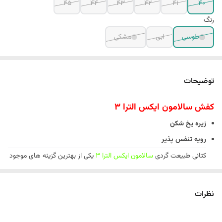
45
44
43
42
41
40
رنگ
طوسی
ابی
مشکی
توضیحات
کفش سالامون ایکس الترا 3
زیره یخ شکن
رویه تنفس پذیر
کتانی طبیعت گردی
سالامون ایکس الترا 3
یکی از بهترین گزینه های موجود
برای گشت و گذار، پیاده روی و صرف کردن زمان خود در تمامی محیط های
خیس و خشک می باشد. این کفش مردانه از استخوان بندی و استایل
نظرات
خیلی محکمی برخوردار می باشد و یکی از توانمند ترین کفش هایی است که
می توانید برای کوه نوردی، طبیعت گردی، گردش و… داشته باشید. از