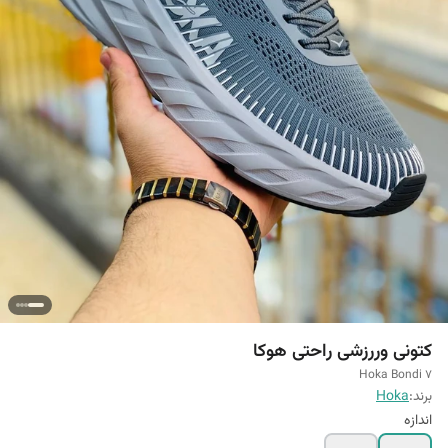
کتونی وررزشی راحتی هوکا
Hoka Bondi 7
برند:
Hoka
اندازه