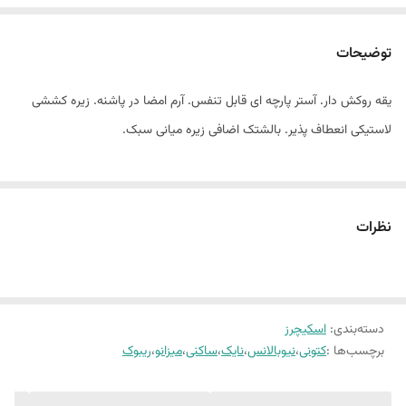
توضیحات
یقه روکش دار. آستر پارچه ای قابل تنفس. آرم امضا در پاشنه. زیره کششی
لاستیکی انعطاف پذیر. بالشتک اضافی زیره میانی سبک.
نظرات
دسته‌بندی
:
اسکیچرز
برچسب‌ها :
کتونی
،
نیوبالانس
،
نایک
،
ساکنی
،
میزانو
،
ریبوک