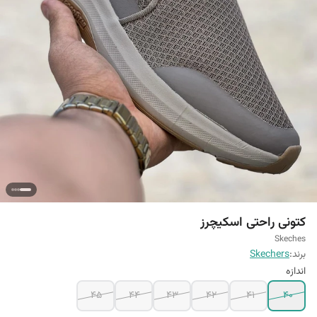
کتونی راحتی اسکیچرز
Skeches
برند:
Skechers
اندازه
45
44
43
42
41
40