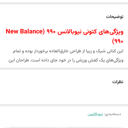
توضیحات
ویژگی‌های کتونی نیوبالانس 990 (New Balance
990)
این کتانی شیک و زیبا از طراحی خارق‌العاده برخوردار بوده و تمام
ویژگی‌های یک کفش ورزشی را در خود جای داده است. طراحان این
کفش با اتکا به تجربه بالا خود و سال‌ها فعالیت این شرکت در زمینه
تولید کفش‌های کتانی ورزشی، تمام جوانب امر را در نظر گرفته و این
نظرات
محصول را طبق آخرین استانداردهای جهانی به خط تولید رسانده‌اند.
از ویژگی‌های مطرح این کتونی زیبا می‌توان این موارد را ذکر کرد.
رویه کفش نیوبالانس 990
دسته‌بندی
:
نیوبالانس
رویه این کتانی زیبا را الیاف مصنوعی تشکیل می‌دهد که خاصیت
تنفسی داشته و موجب گردش هوا درون آن می‌شود. این ویژگی از