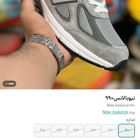
نیوبالانس990
New balance 990
برند:
New balance
اندازه
45
44
43
42
41
40