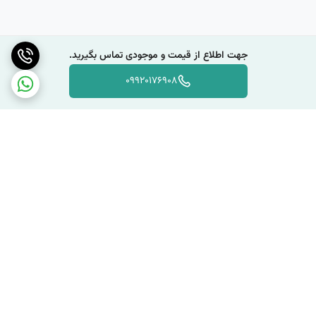
کفی داخلی کفش نیوبالانس 990
جنس کفی داخلی نیوبالانس 990 از EVA و همچنین Textile است
جهت اطلاع از قیمت و موجودی تماس بگیرید.
که دارای خاصیت ارتجاعی بوده و از انعطاف‌پذیری چشم‌گیری بهره
می‌برد. این ویژگی از وارد آمدن فشار به پا و کمر در حین پیاده‌روی
09920176908
جلوگیری کرده و مانع از بروز حس خستگی یا درد در راهپیمایی‌های
طولانی می‌شود. شما می‌توانید با خرید کفش نیوبالانس 990 علاوه
بر حفظ سلامتی کمر و پای خود از یک محصول بادوام بهره‌مند شوید
و مدت‌ها بدون هیچ آسیب و فرسودگی از آن استفاده کنید.
برگشت به بالا
دسترسی سریع