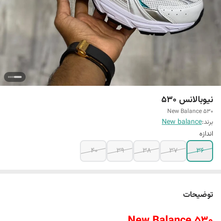
نیوبالانس 530
New Balance 530
برند:
New balance
اندازه
40
39
38
37
36
توضیحات
New Balance 530