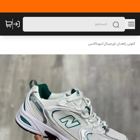
کتونی زاهدان اورجینال
/
نیوبالانس