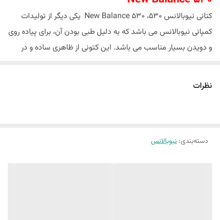
کتانی نیوبالانس 530، New Balance 530 یکی دیگر از تولیدات
کمپانی نیوبالانس می باشد که به دلیل طبی بودن آن، برای پیاده روی
و دویدن بسیار مناسب می باشد. این کتونی از ظاهری ساده و در
عین حال شیک بهره مند است و همچنین در کنار این ظاهر جذاب
استفاده از فناوری جدید به محبوبیت این کفش افزوده است. از
نظرات
ویژگی های بارز این کفش، وزن بسیار سبک آن می باشد که پیاده
روی، دویدن و ورزش های طولانی را برای شما میسر می کند. رویه
کفش متشکل از ترکیب Mesh می باشد. این فناوری مانع از تعرق
دسته‌بندی
:
نیوبالانس
پای شما داخل کتانی می شود و همچنین به دلیل کاربرد متریال و
فناوری اصولی، رویه کفش به هیچ عنوان به روی پای شما فشاری وارد
نمی کند. لایه میانی آن دارای قدرت جذب کنندگی بالای ضربات وارده
از زمین به کف پای شما می باشد. از طرفی این لایه بسیار منعطف
می باشد و همین امر باعث راحتی این کتانی پرطرفدار شده است و