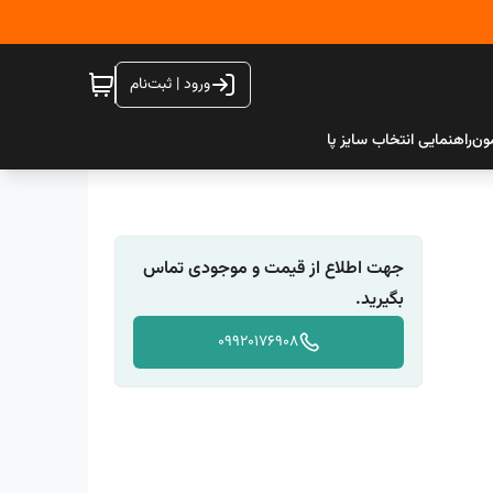
ورود | ثبت‌نام
ون
راهنمایی انتخاب سایز پا
جهت اطلاع از قیمت و موجودی تماس
بگیرید.
09920176908