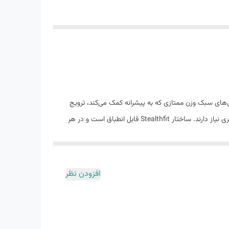
ال فنی از نظر عملکرد، این افزودنی جدید حرکتی بسیار پرانرژی را از طریق بالشتک نیتروژن تزریقی DNA LOFT v3 و ویژگی‌های سبک وزن ممتازی که به پیشرانه کمک می‌کند، ترویج
می‌کند. ایده آل برای دوندگانی که می خواهند احساس نزدیکی به پا داشته باشند، اما از طریق سیستم پشتیبانی جامع GuideRails به ثبات بیشتری نیاز دارند. ساختار Stealthfit قابل انطباق است و در هر
افزودن نظر