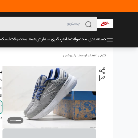
دسته‌بندی محصولات
خانه
پیگیری سفارش
همه محصولات
اسیک
کتونی زاهدان اورجینال
/
بروکس
ب
20
بر
ان
دس