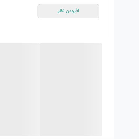
انعطاف پذیر
افزودن نظر
ویژگی های زیره
انعطاف پذیر
دارای بالشتک هوا
قابلیت ارتجاعی
قابلیت گردش هوا
مقاوم در برابر سایش
موراد استفاده
اسپرت
پیاده رویی
روزمره