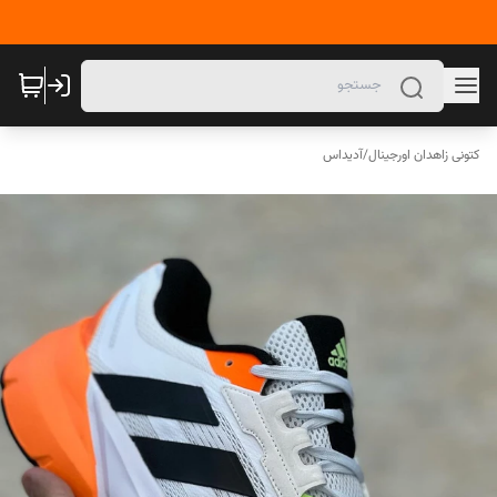
کتونی زاهدان اورجینال
/
آدیداس