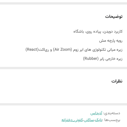
توضیحات
کاربرد دویدن، پیاده روی، باشگاه
رویه پارچه مش
زیره میانی تکنولوژی های ایر زوم (Air Zoom) و ری‌اکت(React)
زیره خارجی رابر (Rubber)
ضدآب نیست
گردش هوا دارد
نظرات
دسته‌بندی
:
آدیداس
برچسب‌ها :
نایک
،
ساکنی
،
کتونی_دخترانه