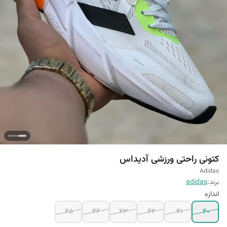
کتونی راحتی ورزشی آدیداس
Adidas
برند:
adidas
اندازه
45
44
43
42
41
40