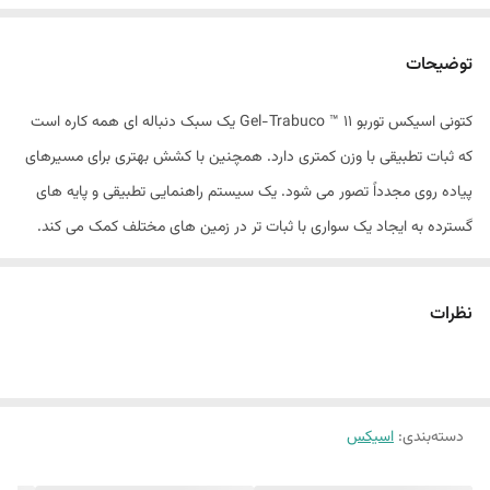
توضیحات
کتونی اسیکس توربو Gel-Trabuco ™ 11 یک سبک دنباله ای همه کاره است
که ثبات تطبیقی ​​با وزن کمتری دارد. همچنین با کشش بهتری برای مسیرهای
پیاده روی مجدداً تصور می شود. یک سیستم راهنمایی تطبیقی ​​و پایه های
گسترده به ایجاد یک سواری با ثبات تر در زمین های مختلف کمک می کند.
آنها برای زمانی که در مراحل بعدی گشت و گذار در فضای باز خود به پشتیبانی
اضافی نیاز دارید ، کاربردی هستند. ما همچنین 2 میلی متر به ارتفاع پشته
نظرات
فوم اضافه کردیم تا راحتی و جذب ضربه را بهبود بخشیم. قسمت بیرونی با
یک فناوری Asicsgrip the شکل گرفته شده است. این ماده به شما کمک می
کند تا در سطوح مختلف خارج از جاده ، کشش بهتری را تجربه کنید.​
دسته‌بندی
:
اسیکس