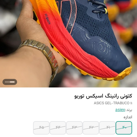
کتونی رانینگ اسیکس توربو
ASICS GEL-TRABUCO 11
برند:
asiex
اندازه
45
44
43
42
41
40