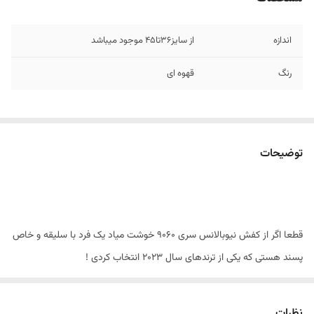
اندازه
از سایز36تا45 موجود میباشد
رنگ
قهوه ای
توضیحات
قطعا اگر از کفش نیوبالانس سری 9060 خوشت میاد یک فرد با سلیقه و خاص
پسند هستی که یکی از ترندهای سال 2023 انتخاب کردی !
سری کتانی نیوبالانس 9060 جزو پرفروش ترین و با کیفیت ترین کفش های
نظرات