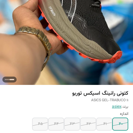
کتونی رانینگ اسیکس توربو
ASICS GEL-TRABUCO 11
برند:
asiex
اندازه
45
44
43
42
41
40