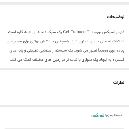
توضیحات
کتونی اسیکس توربو Gel-Trabuco ™ 11 یک سبک دنباله ای همه کاره است
که ثبات تطبیقی ​​با وزن کمتری دارد. همچنین با کشش بهتری برای مسیرهای
پیاده روی مجدداً تصور می شود. یک سیستم راهنمایی تطبیقی ​​و پایه های
گسترده به ایجاد یک سواری با ثبات تر در زمین های مختلف کمک می کند.
آنها برای زمانی که در مراحل بعدی گشت و گذار در فضای باز خود به پشتیبانی
اضافی نیاز دارید ، کاربردی هستند. ما همچنین 2 میلی متر به ارتفاع پشته
نظرات
فوم اضافه کردیم تا راحتی و جذب ضربه را بهبود بخشیم. قسمت بیرونی با
یک فناوری Asicsgrip the شکل گرفته شده است. این ماده به شما کمک می
کند تا در سطوح مختلف خارج از جاده ، کشش بهتری را تجربه کنید.​
دسته‌بندی
:
اسیکس