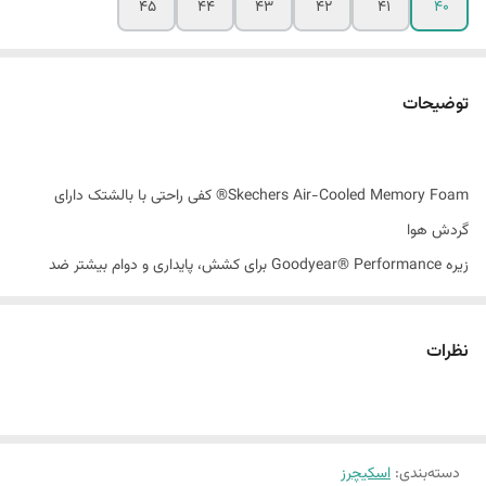
45
44
43
42
41
40
توضیحات
Skechers Air-Cooled Memory Foam® کفی راحتی با بالشتک دارای
گردش هوا
زیره Goodyear® Performance برای کشش، پایداری و دوام بیشتر ضد
فرسایش و لغزش
برای مقاومت در برابر آب و لکه با 3M® Scotchgard® طراحی شده است
نظرات
رویه مصنوعی و مشبک با جلوی با گردش هوا بدون نفوذ آب
پاشنه 5.84 سانتی
جزئیات آرم Skechers®
دسته‌بندی
:
اسکیچرز