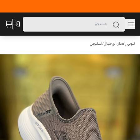
کتونی زاهدان اورجینال
/
اسکیچرز