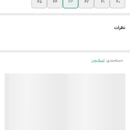
45
44
43
42
41
40
نظرات
دسته‌بندی
:
اسکیچرز