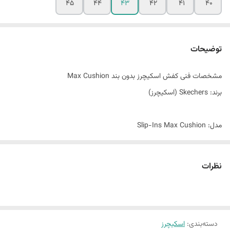
45
44
43
42
41
40
توضیحات
مشخصات فنی کفش اسکیچرز بدون بند Max Cushion
برند: Skechers (اسکیچرز)
مدل: Slip-Ins Max Cushion
طراحی: Slip-Ins (اسلیپ اینز) – بدون بند، راحت و سریع
نظرات
کفی: Air-Cooled Memory Foam – نرم، خنک و انعطاف‌پذیر
زیره: Max Cushion با جذب ضربه عالی و دوام بالا
دسته‌بندی
:
اسکیچرز