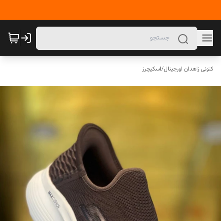
کتونی زاهدان اورجینال
/
اسکیچرز