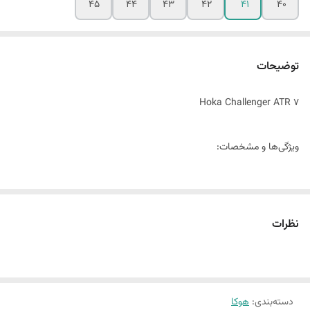
45
44
43
42
41
40
توضیحات
Hoka Challenger ATR 7
ویژگی‌ها و مشخصات:
راحتی و پشتیبانی:
رویه: از مواد مشبک و با قابلیت تهویه ساخته شده که علاوه بر
نظرات
تنفس‌پذیری بالا، وزن سبک‌تری به کفش می‌بخشد.
پد داخلی: دارای پدهای نرم و راحت برای محافظت از پا و افزایش راحتی
در طول دویدن‌های طولانی مدت.
زیره:
دسته‌بندی
:
هوکا