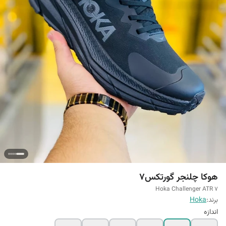
هوکا چلنجر گورتکس7
Hoka Challenger ATR 7
برند:
Hoka
اندازه