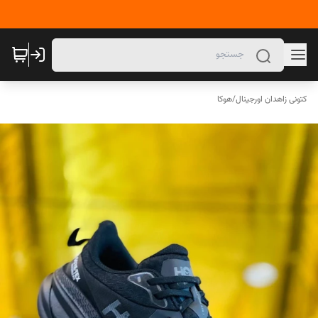
کتونی زاهدان اورجینال
/
هوکا