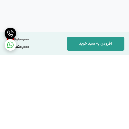
هستند، کمی حجیم به نظر برسد.
جمع‌بندی:
5
%
4,800,000
افزودن به سبد خرید
4,550,000
Hoka Challenger ATR 7 یک گزینه بسیار مناسب برای افرادی است که به
دنبال کفشی راحت، با پشتیبانی بالا و چند منظوره برای دویدن و پیاده‌روی در
انواع مسیرها هستند. این کفش با طراحی مدرن و استفاده از مواد با کیفیت،
می‌تواند انتخاب ایده‌آلی برای ورزشکاران حرفه‌ای و نیز افرادی که به صورت
تفریحی دویدن و پیاده‌روی می‌کنند باشد.
برگشت به بالا
مناسب برای استفاده روزمره و ورزش
محصول کشور ویتنام تحت لیسانس فرانسه
جنس زیره از پی یو و رابر ضد سایز