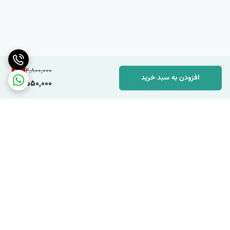
هستند، کمی حجیم به نظر برسد.
جمع‌بندی:
5
%
4,800,000
افزودن به سبد خرید
4,550,000
Hoka Challenger ATR 7 یک گزینه بسیار مناسب برای افرادی است که به
دنبال کفشی راحت، با پشتیبانی بالا و چند منظوره برای دویدن و پیاده‌روی در
انواع مسیرها هستند. این کفش با طراحی مدرن و استفاده از مواد با کیفیت،
می‌تواند انتخاب ایده‌آلی برای ورزشکاران حرفه‌ای و نیز افرادی که به صورت
تفریحی دویدن و پیاده‌روی می‌کنند باشد.
برگشت به بالا
مناسب برای استفاده روزمره و ورزش
محصول کشور ویتنام تحت لیسانس فرانسه
جنس زیره از پی یو و رابر ضد سایز