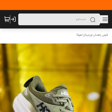
کتونی زاهدان اورجینال
/
هوکا