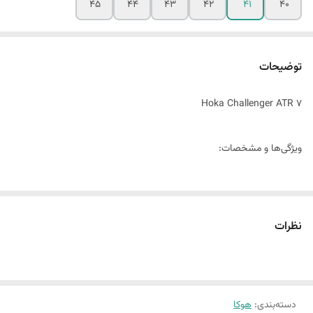
45
44
43
42
41
40
توضیحات
Hoka Challenger ATR 7
ویژگی‌ها و مشخصات:
راحتی و پشتیبانی:
رویه: از مواد مشبک و با قابلیت تهویه ساخته شده که علاوه بر
نظرات
تنفس‌پذیری بالا، وزن سبک‌تری به کفش می‌بخشد.
پد داخلی: دارای پدهای نرم و راحت برای محافظت از پا و افزایش راحتی
در طول دویدن‌های طولانی مدت.
زیره:
دسته‌بندی
:
هوکا