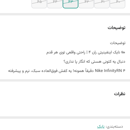
45
44
43
42
41
40
توضیحات
توضیحات
👟 نایک اینفینیتی ران ۴ | راحتی واقعی توی هر قدم
دنبال یه کتونی هستی که انگار پا نداری؟
Nike InfinityRN 4 دقیقاً همونه! یه کفش فوق‌العاده سبک، نرم و پیشرفته
که با فناوری‌های روز نایک ساخته شده تا هر قدمت رو راحت‌تر، سریع‌تر و
پرانرژی‌تر کنه.
نظرات
با زیره‌ی جدید ReactX، تا ۱۳٪ جذب انرژی بیشتری نسبت به نسخه‌ی قبلی
داره، یعنی نه‌تنها خسته نمی‌شی، بلکه بیشتر دوست داری بدوی!
دسته‌بندی
:
نایک
رویه‌ی بافت‌دار Flyknit+ مثل جوراب پات رو در بر می‌گیره، هوا رو عبور می‌ده