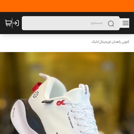
کتونی زاهدان اورجینال
/
نایک