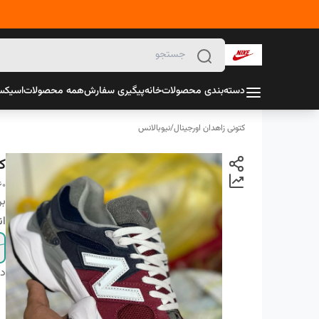
دسته‌بندی محصولات
خانه
پیگیری سفارش
همه محصولات
اسیک
کتونی زاهدان اورجینال
/
نیوبالانس
کت
60
بر
ان
دس