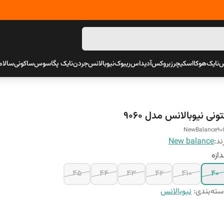
س
نایک
هوکا
اسکیچرز
بروکس
آدیداس
ریبوک
نیوبالانس
جردن
نایک پگاسوس
ساکونی
سالام
ونی نیوبالانس مدل 9060
NewBalance90
ند:
New balance
دازه
45
44
43
42
410
40
ته‌بندی
:
نیوبالانس