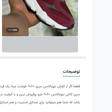
توضیحات
قطعا اگر از کفش نیوبالانس سری 9060 خوشت میاد یک فرد با سلیقه و خاص پسند هستی که یکی از ترندهای سال 2023 انتخاب کردی !
باشد که شما هم میتوانید برای استایل استریت و هم استایل 