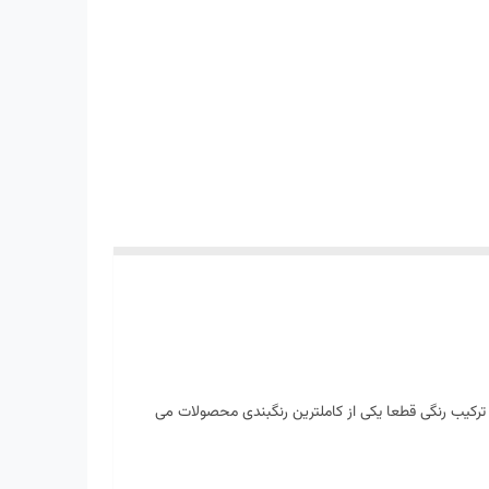
ری کتانی نیوبالانس 9060 جزو پرفروش ترین و با کیفیت ترین کفش های نیوکالشن موجود در لوزی می باشد , این کتانی با دارا بودن بیش از 10 ترکیب رنگی قطعا یکی از کاملترین رنگبندی محصولات می
سایز 37 تا 44 می باشد که هم آقایان و هم خانم ها میتوانند آنرا در سبد خود قرار دهند و نکته مهم تر این هست که