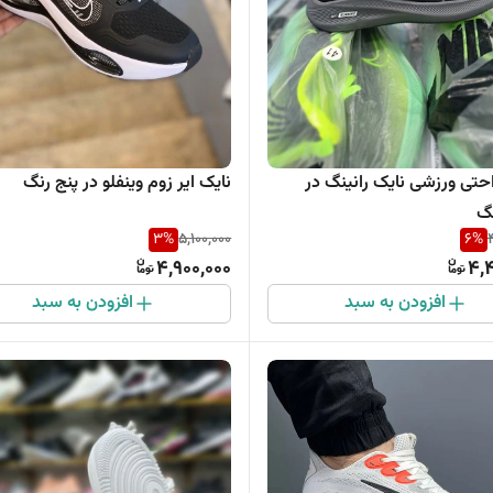
کتونی راحتی ورزشی نایک رانینگ در
نایک ایر زوم وینفلو در پنج رنگ
گ
3
%
5,100,000
6
%
4,900,000
4,
افزودن به سبد
افزودن به سبد