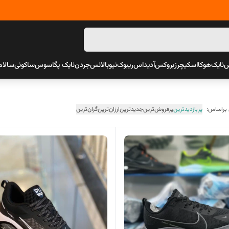
س
نایک
هوکا
اسکیچرز
بروکس
آدیداس
ریبوک
نیوبالانس
جردن
نایک پگاسوس
ساکونی
سالام
 براساس:
پربازدیدترین
پرفروش‌ترین
جدیدترین
ارزان‌ترین
گران‌ترین