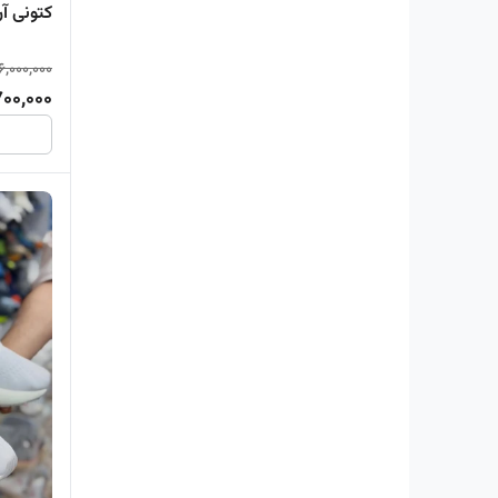
کتونی آ
6,000,000
700,000