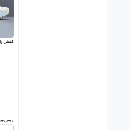
کفش ران
100,000