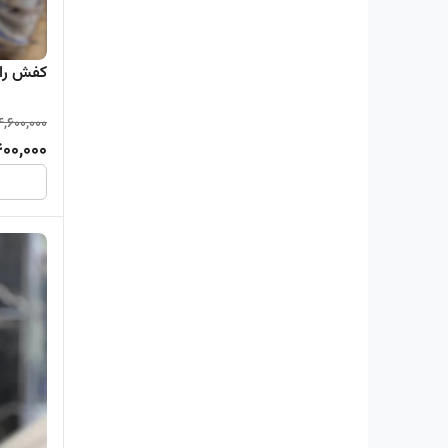
کفش ران
4,600,000
400,000