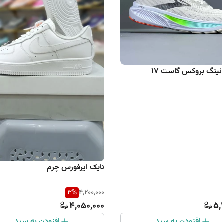
ینگ بروکس گاست 17
نایک ایرفورس چرم
3
%
4,200,000
4,050,000
5,
افزودن به سبد
افزودن به سبد