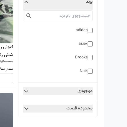
برند
adidas
asiex
شش رن
Brooks
4,700,000
400,000
Naik
New balance
موجودی
Nike
محدوده قیمت
QC
Skechers