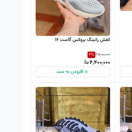
کفش رانینگ بروکس گاست 16
4
%
4,600,000
4,400,000
افزودن به سبد