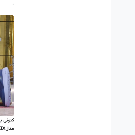
کتونی پ
مدلRELAXED1