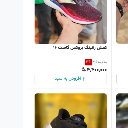
کفش رانینگ بروکس گاست 16
4
%
4,600,000
4,400,000
افزودن به سبد