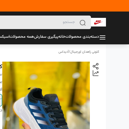
دسته‌بندی محصولات
خانه
پیگیری سفارش
همه محصولات
اسیک
کتونی زاهدان اورجینال
/
آدیداس
ک
ar
بر
ان
دس