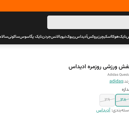
س
نایک
هوکا
اسکیچرز
بروکس
آدیداس
ریبوک
نیوبالانس
جردن
نایک پگاسوس
ساکونی
سالام
فش ورزشی روزمره ادیداس
Adidas Quest
ند:
adidas
دازه
39
38
ته‌بندی
:
آدیداس