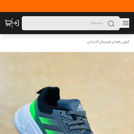
کتونی زاهدان اورجینال
/
آدیداس