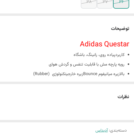
38
37
36
توضیحات
Adidas Questar
کاربردپیاده روی، رانینگ، باشگاه
رویه پارچه مش با قابلیت تنفس و گردش هوای
بالازیره میانیفوم Bounceزیره خارجیتکنولوژی (Rubber)
گردش هوادارد
نظرات
دسته‌بندی
:
آدیداس