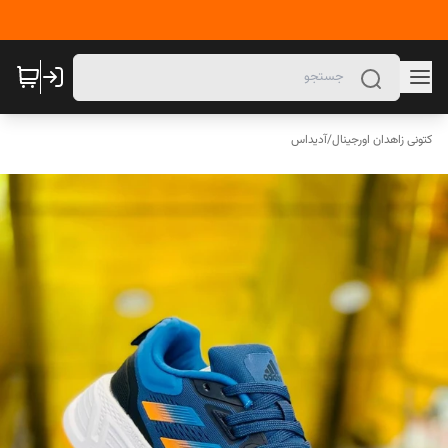
کتونی زاهدان اورجینال
/
آدیداس