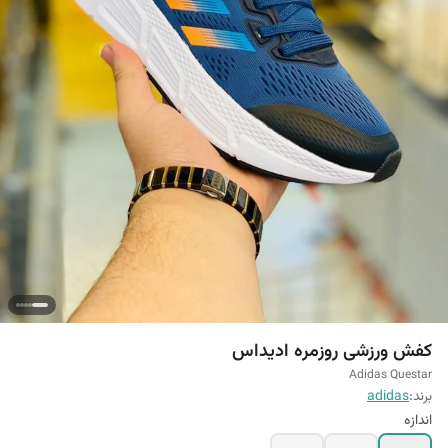
کفش ورزشی روزمره ادیداس
Adidas Questar
برند:
adidas
اندازه