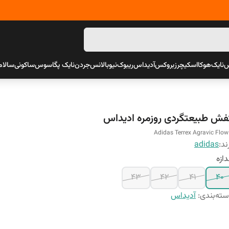
س
نایک
هوکا
اسکیچرز
بروکس
آدیداس
ریبوک
نیوبالانس
جردن
نایک پگاسوس
ساکونی
سالام
فش طبیعتگردی روزمره ادیداس
Adidas Terrex Agravic Flow
ند:
adidas
دازه
43
42
41
40
ته‌بندی
:
آدیداس