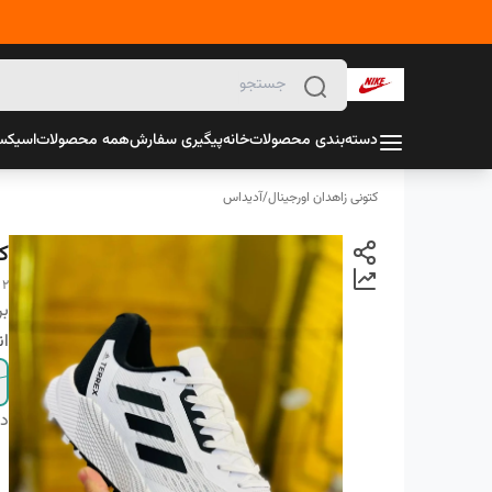
دسته‌بندی محصولات
خانه
پیگیری سفارش
همه محصولات
اسیک
کتونی زاهدان اورجینال
/
آدیداس
ک
 2
بر
ان
دس