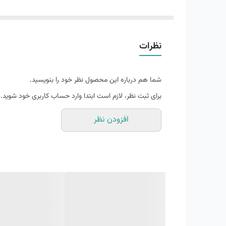
فوق العاده راحت
مناسب برای زمین های سخت و تمرین های تریل
کاربرد
:
طبیعت گردی، کوهنوردی، پیاده روی، رانینگ، باش
نظرات
رویه:
پارچه توری با کیفیت و پارچه گورتکس (Gore-Tex)
زیره میانی
:دو فوم حرفه ای پرو مدریتور (Pro Moderator) و لایت استرایک (Light Strike)
شما هم درباره این محصول نظر خود را بنویسید.
زیره خارجی:
رابر (Rubber) – لاستیک مقاوم و تکنولوژی شرکت لاستیک سازی کانتیننتال (Continental)
برای ثبت نظر، لازم است ابتدا وارد حساب کاربری خود شوید.
افزودن نظر