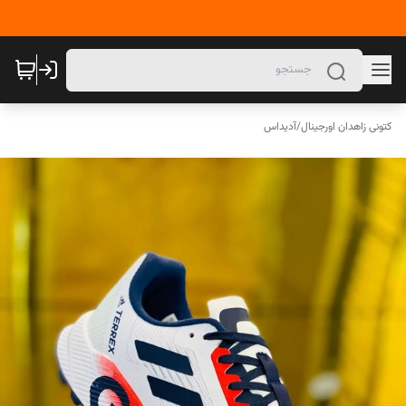
کتونی زاهدان اورجینال
/
آدیداس