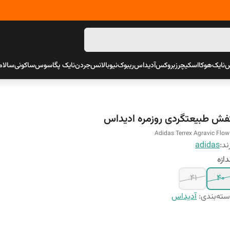
س
نایک
هوکا
اسکیچرز
بروکس
آدیداس
ریبوک
نیوبالانس
جردن
نایک پگاسوس
ساکونی
سالام
فش طبیعتگردی روزمره ادیداس
Adidas Terrex Agravic Flow
ند:
adidas
دازه
41
40
ته‌بندی
:
آدیداس