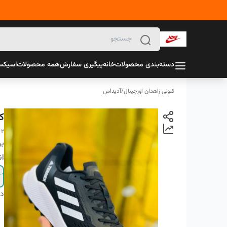
دسته‌بندی محصولات
خانه
پیگیری سفارش
همه محصولات
اسیک
کتونی زاهدان اورجینال
/
آدیداس
ک
 2
بر
ان
دس