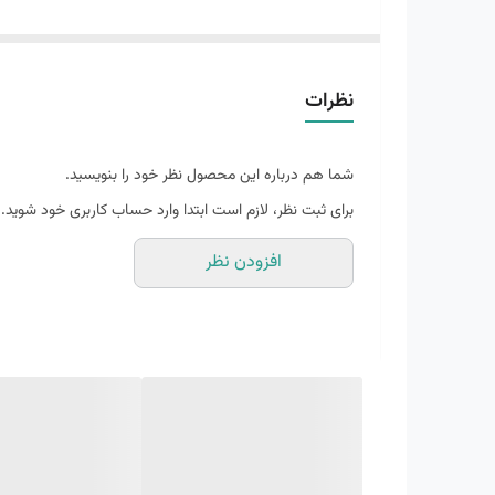
فوق العاده راحت
مناسب برای زمین های سخت و تمرین های تریل
کاربرد
:
طبیعت گردی، کوهنوردی، پیاده روی، رانینگ، باش
نظرات
رویه:
پارچه توری با کیفیت و پارچه گورتکس (Gore-Tex)
زیره میانی
:دو فوم حرفه ای پرو مدریتور (Pro Moderator) و لایت استرایک (Light Strike)
شما هم درباره این محصول نظر خود را بنویسید.
زیره خارجی:
رابر (Rubber) – لاستیک مقاوم و تکنولوژی شرکت لاستیک سازی کانتیننتال (Continental)
برای ثبت نظر، لازم است ابتدا وارد حساب کاربری خود شوید.
افزودن نظر