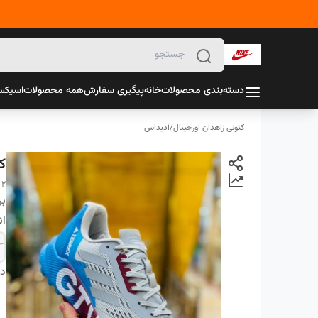
دسته‌بندی محصولات
خانه
پیگیری سفارش
همه محصولات
اسیک
کتونی زاهدان اورجینال
/
آدیداس
ک
 2
بر
ان
دس