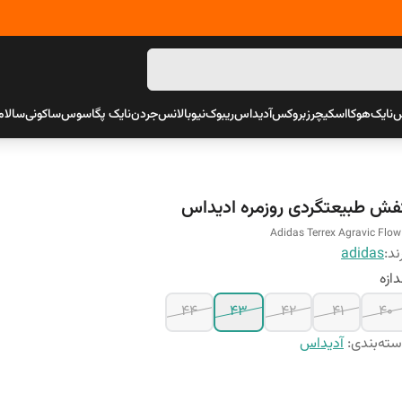
س
نایک
هوکا
اسکیچرز
بروکس
آدیداس
ریبوک
نیوبالانس
جردن
نایک پگاسوس
ساکونی
سالام
فش طبیعتگردی روزمره ادیداس
Adidas Terrex Agravic Flow
ند:
adidas
دازه
44
43
42
41
40
ته‌بندی
:
آدیداس