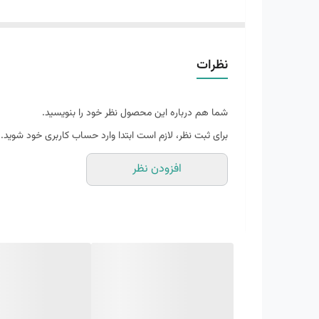
فوق العاده راحت
مناسب برای زمین های سخت و تمرین های تریل
کاربرد
:
طبیعت گردی، کوهنوردی، پیاده روی، رانینگ، باش
نظرات
رویه:
پارچه توری با کیفیت و پارچه گورتکس (Gore-Tex)
زیره میانی
:دو فوم حرفه ای پرو مدریتور (Pro Moderator) و لایت استرایک (Light Strike)
شما هم درباره این محصول نظر خود را بنویسید.
زیره خارجی:
رابر (Rubber) – لاستیک مقاوم و تکنولوژی شرکت لاستیک سازی کانتیننتال (Continental)
برای ثبت نظر، لازم است ابتدا وارد حساب کاربری خود شوید.
افزودن نظر