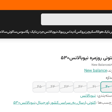
س
نایک
هوکا
اسکیچرز
بروکس
آدیداس
ریبوک
نیوبالانس
جردن
نایک پگاسوس
ساکونی
سالام
ونی روزمره نیوبالانس530
New Balance5
ند:
New balance
دازه
45
44
43
42
41
40
ته‌بندی
:
نیوبالانس
چسب‌ها :
کتونی
،
ارسال_به_سراسر_کشور
،
اورجینال
،
نیوبالانس530