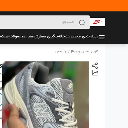
دسته‌بندی محصولات
خانه
پیگیری سفارش
همه محصولات
اسیک
کتونی زاهدان اورجینال
/
نیوبالانس
کت
30
بر
ان
دس
بر