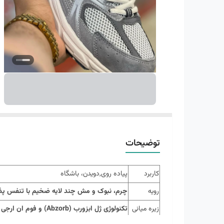
توضیحات
کاربرد
پیاده روی,دویدن، باشگاه
رویه
چرم، نبوک و مش چند لایه ضخیم با تنفس پ
زیره میانی
تکنولوژی ژل ابزورب (Abzorb) و فوم ان ارجی N-ergy