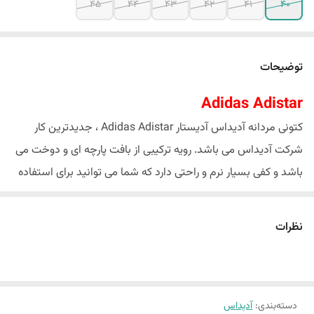
45
44
43
42
41
40
توضیحات
Adidas Adistar
کتونی مردانه آدیداس آدیستار Adidas Adistar ، جدیدترین کار
شرکت آدیداس می باشد. رویه ترکیبی از بافت پارچه ای و دوخت می
باشد و کفی بسیار نرم و راحتی دارد که شما می توانید برای استفاده
ورزشی و پیاده روی استفاده کنید
ساخت:ویتنام
نظرات
استفاده روزمزه.ورزشی
رویه تنفس پذیر
دسته‌بندی
:
آدیداس