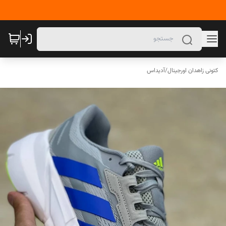
کتونی زاهدان اورجینال
/
آدیداس