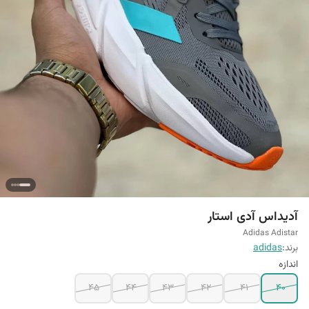
آدیداس آدی استار
Adidas Adistar
برند:
adidas
اندازه
45
44
43
42
41
40