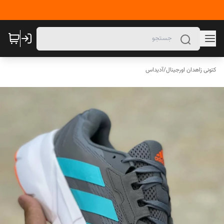
کتونی زاهدان اورجینال
/
آدیداس