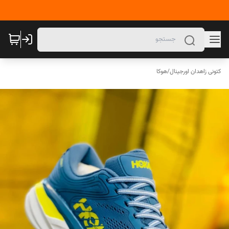
کتونی زاهدان اورجینال
/
هوکا