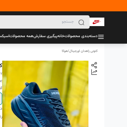
دسته‌بندی محصولات
خانه
پیگیری سفارش
همه محصولات
اسیک
کتونی زاهدان اورجینال
/
هوکا
ک
 7
بر
ان
دس
ر