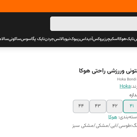
س
نایک
هوکا
اسکیچرز
بروکس
آدیداس
ریبوک
نیوبالانس
جردن
نایک پگاسوس
ساکونی
سالام
تونی وررزشی راحتی هوکا
Hoka Bondi
ند:
Hoka
دازه
44
43
42
41
ته‌بندی
:
هوکا
نگ
:
طوسی/ابی/مشکی/مشکی سبز