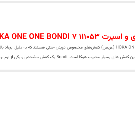
هوکا وان وان باندی 7 پیاده روی و اسپرت HOKA ONE ONE Bondi 7 (عریض) کفش‌های مخصوص دویدن خنثی هس
همانطور که از نام آن پیداست، Bondi 7 هفتمین نسخه از این کفش های بس
نسخه‌های هفتم دارای زیره‌ی میانی و بیرونی مشابه Bondi 6 هستند، اما رویه‌ای تجدید شده دارند. رویه مش مهند
های TPU، رویه نیز پشتیب
کند. کلاه پاشنه یکپارچه پاشنه را در جای خود نگه می دا
ی کند. طراحی اریب در پاشنه، انتقال صاف را هنگام فرود روی پاشنه تضمین می کند.
انتخاب عالی است. این کفش ها دا