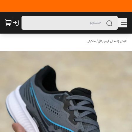
کتونی زاهدان اورجینال
/
ساکونی