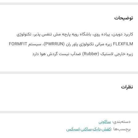
توضیحات
کاربرد دویدن، پیاده روی، باشگاه رویه پارچه مش تنفس پذیر، تکنولوژی
FLEXFILM زیره میانی تکنولوژی پاور ران (PWRRUN)، سیستم FORMFIT
زیره خارجی لاستیک (Rubber) ضدآب نیست گردش هوا دارد
نظرات
دسته‌بندی
:
ساکونی
برچسب‌ها :
کفش
،
نایک
،
ساکنی
،
اسیکس