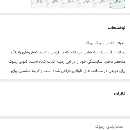
45
44
43
42
41
40
توضیحات
معرفی کفش رانینگ ریباک
ریباک از آن دسته برندهایی می‌باشد که با طراحی و تولید کفش‌های رانینگ
منحصر به‌فرد، شایستگی خود را در این زمینه اثبات کرده است. کتونی ریبوک
برای دویدن در مسافت‌های طولانی طراحی شده است و گزینه مناسبی برای
ورزشکارانی محسوب می‌شود که به دویدن در خیابان‌ها و همینطور مسیرهای
جاده‌ای علاقمند هستند.
نظرات
یکی از ویژگی‌های این کفش‌ها،
کیفیت بسیار بالای
آن‌‌ها است.
کفش رانینگ
اورجینال ریباک
از تهویه هوای مناسبی برخوردار می‌باشد تا از تعریق پاهای
شما جلوگیری کند. همچنین این کفش با کفی مناسب خود می‌تواند ضربات را
دسته‌بندی
:
ریبوک
جذب کرده و باعث کاهش خستگی شما در مسافت‌های طولانی شود. در