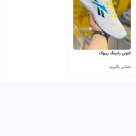
کتونی رانینگ ریبوک
تماس بگیرید