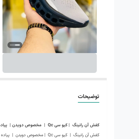
توضیحات
کفش آن رانینگ | کیو سی Qc | مخصوص دویدن | پیاده روی | روزمره مدل کلود مانستر