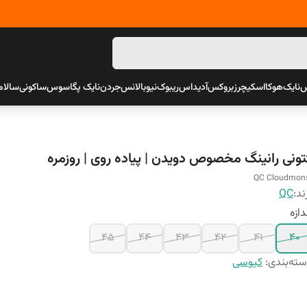
س
نایک
هوکا
اسکیچرز
بروکس
آدیداس
ریبوک
نیوبالانس
جردن
نایک پگاسوس
ساکونی
سالام
تونی رانینگ مخصوص دویدن | پیاده روی | روزمره
QC Cloudmon
ند:
QC
دازه
45
44
43
42
41
40
ته‌بندی
:
کیوسی