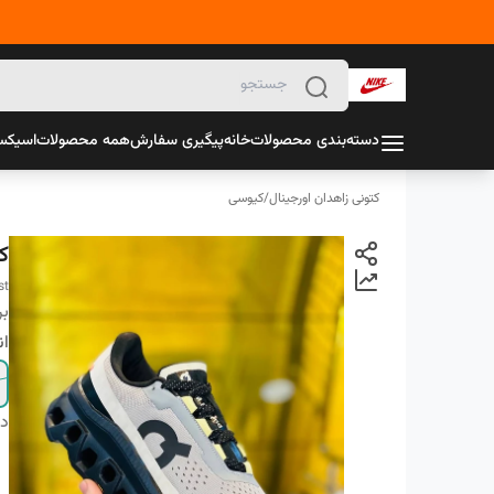
دسته‌بندی محصولات
خانه
پیگیری سفارش
همه محصولات
اسیک
کتونی زاهدان اورجینال
/
کیوسی
ک
st
بر
ان
دس