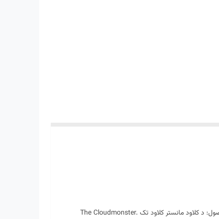
کفش آن رانینگ | کیو سی Qc | مخصوص دویدن | پیاده روی | روزمره کلود مانستر On Running Cloudmonster 61-99023 | درباره ی محصول: د کلاود مانستر کلاود تک The Cloudmonster.