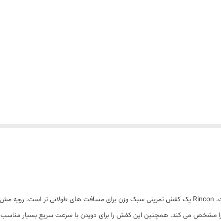
کتونی هوکا رینکون 2 برای مردان یک کفش دویدن راحت است. Rincon یک کفش تمرینی سبک وزن برای مسافت ه
وزن سبکی دارد. سبک بودن چیزی است که مدل Rincon را مشخص می کند. همچنین این کفش را برای دویدن با سرعت 