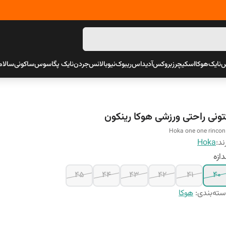
س
نایک
هوکا
اسکیچرز
بروکس
آدیداس
ریبوک
نیوبالانس
جردن
نایک پگاسوس
ساکونی
سالام
تونی راحتی ورزشی هوکا رینکون
Hoka one one rincon
ند:
Hoka
دازه
45
44
43
42
41
40
ته‌بندی
:
هوکا