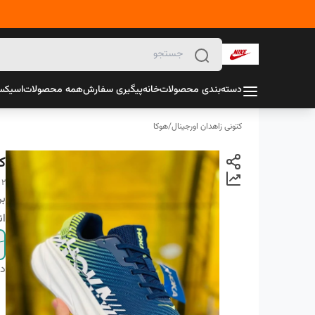
دسته‌بندی محصولات
خانه
پیگیری سفارش
همه محصولات
اسیک
کتونی زاهدان اورجینال
/
هوکا
ک
 2
بر
ان
دس