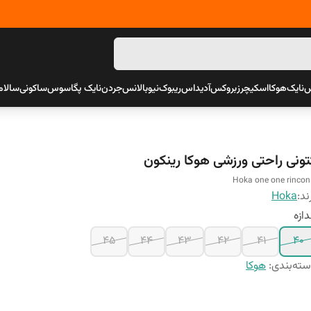
س
نایک
هوکا
اسکیچرز
بروکس
آدیداس
ریبوک
نیوبالانس
جردن
نایک پگاسوس
ساکونی
سالام
تونی راحتی ورزشی هوکا رینکون
Hoka one one rincon
ند:
Hoka
دازه
45
44
43
42
41
40
ته‌بندی
:
هوکا