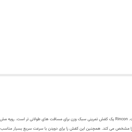
کتونی هوکا رینکون 2 برای مردان یک کفش دویدن راحت است. Rincon یک کفش تمرینی سبک وزن برای مسافت ه
وزن سبکی دارد. سبک بودن چیزی است که مدل Rincon را مشخص می کند. همچنین این کفش را برای دویدن با سرعت 