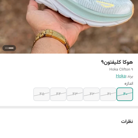
هوکا کلیفتون9
Hoka Clifton 9
برند:
Hoka
اندازه
45
44
43
42
41
40
نظرات