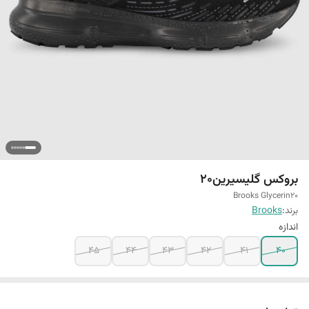
بروکس گلیسیرین20
Brooks Glycerin20
برند:
Brooks
اندازه
45
44
43
42
41
40