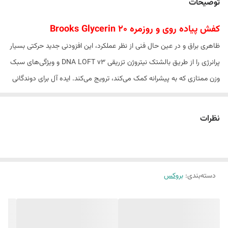
توضیحات
کفش پیاده روی و روزمره Brooks Glycerin 20
ظاهری براق و در عین حال فنی از نظر عملکرد، این افزودنی جدید حرکتی بسیار
پرانرژی را از طریق بالشتک نیتروژن تزریقی DNA LOFT v3 و ویژگی‌های سبک
وزن ممتازی که به پیشرانه کمک می‌کند، ترویج می‌کند. ایده آل برای دوندگانی
که می خواهند احساس نزدیکی به پا داشته باشند، اما از طریق سیستم
پشتیبانی جامع GuideRails به ثبات بیشتری نیاز دارند. ساختار Stealthfit
نظرات
قابل انطباق است و در هر مرحله از طریق کشش استراتژیک و فشرده سازی که
به پا قالب می شود، نرمی ایجاد می کند.
ویژگی های تخصصی
دسته‌بندی
:
بروکس
مقاوم در برابر سایش
قابلیت گردش هوا
زیره طبی
کاهش فشار های وارده