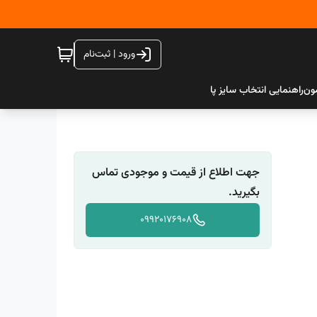
ورود | ثبت‌نام
ون
راهنمایی انتخاب سایز پا
جهت اطلاع از قیمت و موجودی تماس
بگیرید.
09920176908