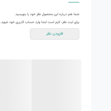
قابلیت گردش هوا
زیره طبی
شما هم درباره این محصول نظر خود را بنویسید.
کاهش فشار های وارده
برای ثبت نظر، لازم است ابتدا وارد حساب کاربری خود شوید.
انعطاف پذیر
افزودن نظر
ویژگی های زیره
انعطاف پذیر
دارای بالشتک هوا
قابلیت ارتجاعی
قابلیت گردش هوا
مقاوم در برابر سایش
موراد استفاده
اسپرت
پیاده رویی
روزمره