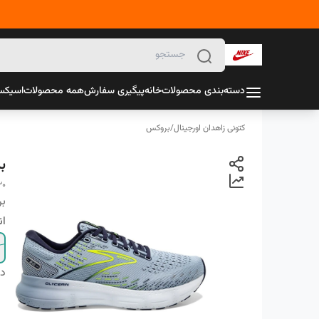
دسته‌بندی محصولات
خانه
پیگیری سفارش
همه محصولات
اسیک
کتونی زاهدان اورجینال
/
بروکس
ب
20
بر
ان
دس