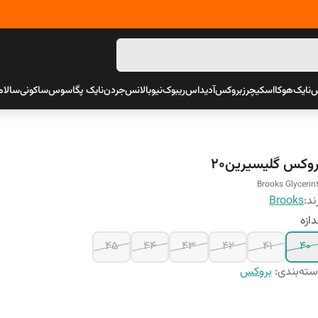
س
نایک
هوکا
اسکیچرز
بروکس
آدیداس
ریبوک
نیوبالانس
جردن
نایک پگاسوس
ساکونی
سالام
روکس گلیسیرین20
Brooks Glycerin
ند:
Brooks
دازه
45
44
43
42
41
40
ته‌بندی
:
بروکس