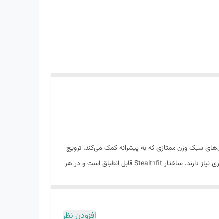
ال فنی از نظر عملکرد، این افزودنی جدید حرکتی بسیار پرانرژی را از طریق بالشتک نیتروژن تزریقی DNA LOFT v3 و ویژگی‌های سبک وزن ممتازی که به پیشرانه کمک می‌کند، ترویج
می‌کند. ایده آل برای دوندگانی که می خواهند احساس نزدیکی به پا داشته باشند، اما از طریق سیستم پشتیبانی جامع GuideRails به ثبات بیشتری نیاز دارند. ساختار Stealthfit قابل انطباق است و در هر
افزودن نظر