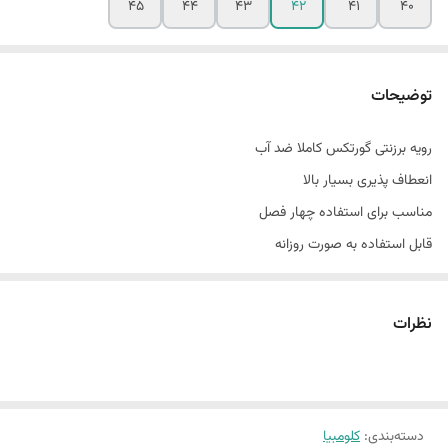
45
44
43
42
41
40
توضیحات
رویه برزنتی گورتکس کاملا ضد آب
انعطاف پذیری بسیار بالا
مناسب برای استفاده چهار فصل
قابل استفاده به صورت روزانه
زیره خیلی نرم و راحت
مناسب برای پیاده روی و حتی کوهنوردی و طبیعت گردی
نظرات
زیره سه تکه به چسبندگی بالا
ضد سایش، فرسایش و حتی لغزش
قابل شستشو در ماشین لباسشویی
دسته‌بندی
:
کلومبیا
آنتی باکتریال و ضد تعریق و بد بو شدن پاهای شما