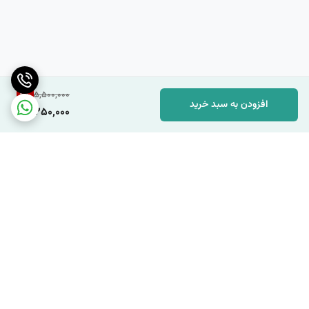
4
%
5,500,000
افزودن به سبد خرید
5,250,000
برگشت به بالا