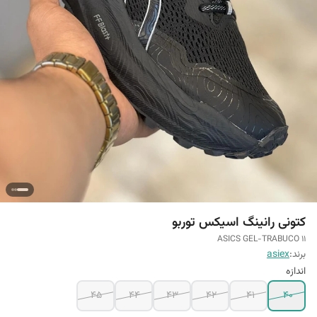
کتونی رانینگ اسیکس توربو
ASICS GEL-TRABUCO 11
برند:
asiex
اندازه
45
44
43
42
41
40