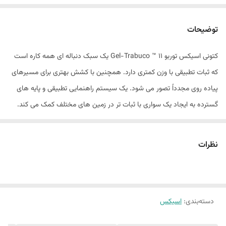
توضیحات
کتونی اسیکس توربو Gel-Trabuco ™ 11 یک سبک دنباله ای همه کاره است
که ثبات تطبیقی ​​با وزن کمتری دارد. همچنین با کشش بهتری برای مسیرهای
پیاده روی مجدداً تصور می شود. یک سیستم راهنمایی تطبیقی ​​و پایه های
گسترده به ایجاد یک سواری با ثبات تر در زمین های مختلف کمک می کند.
آنها برای زمانی که در مراحل بعدی گشت و گذار در فضای باز خود به پشتیبانی
اضافی نیاز دارید ، کاربردی هستند. ما همچنین 2 میلی متر به ارتفاع پشته
نظرات
فوم اضافه کردیم تا راحتی و جذب ضربه را بهبود بخشیم. قسمت بیرونی با
یک فناوری Asicsgrip the شکل گرفته شده است. این ماده به شما کمک می
کند تا در سطوح مختلف خارج از جاده ، کشش بهتری را تجربه کنید.​
دسته‌بندی
:
اسیکس