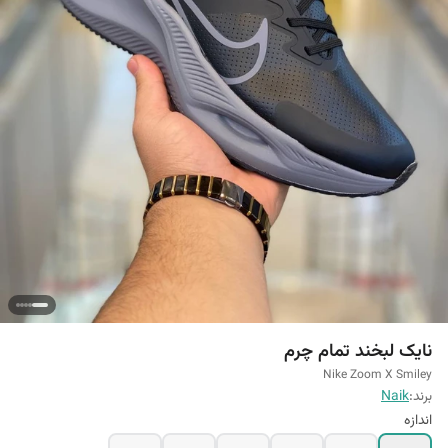
نایک لبخند تمام چرم
Nike Zoom X Smiley
برند:
Naik
اندازه