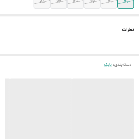
45
44
43
42
41
40
نظرات
دسته‌بندی
:
نایک