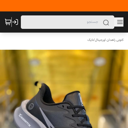
کتونی زاهدان اورجینال
/
نایک