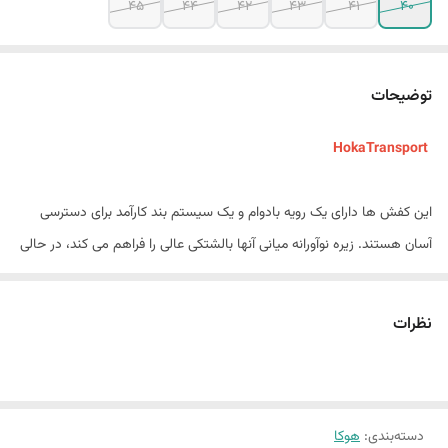
45
44
42
43
41
40
توضیحات
HokaTransport
این کفش ها دارای یک رویه بادوام و یک سیستم بند کارآمد برای دسترسی
آسان هستند. زیره نوآورانه میانی آنها بالشتکی عالی را فراهم می کند، در حالی
که زیره لاستیکی ناهموار چسبندگی محکمی را بر روی سطوح مختلف تضمین
می کند. - مجهز به زیره میانی ضربه گیر و حرکت طبیعی پا، به لطف طراحی
نظرات
متا راکر
زیره ویبرام ضد لغزش
دسته‌بندی
:
هوکا