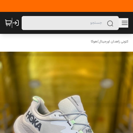
کتونی زاهدان اورجینال
/
هوکا