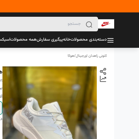
دسته‌بندی محصولات
خانه
پیگیری سفارش
همه محصولات
اسیک
کتونی زاهدان اورجینال
/
هوکا
ه
rt
بر
ان
دس