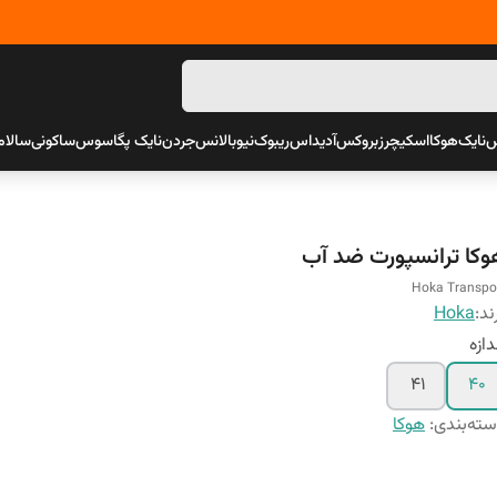
س
نایک
هوکا
اسکیچرز
بروکس
آدیداس
ریبوک
نیوبالانس
جردن
نایک پگاسوس
ساکونی
سالام
وکا ترانسپورت ضد آب
Hoka Transpo
ند:
Hoka
دازه
41
40
ته‌بندی
:
هوکا